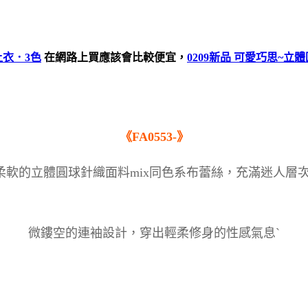
上衣．3色
在網路上買應該會比較便宜，
0209新品 可愛巧思~
《FA0553-》
柔軟的立體圓球針織面料mix同色系布蕾絲，充滿迷人層次
微鏤空的連袖設計，穿出輕柔修身的性感氣息`