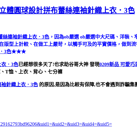
思~立體圓球設計拼布蕾絲連袖針織上衣．3色
布蕾絲連袖針織上衣．3色
，因為ob嚴選 ob嚴選中大尺碼、洋裝
、在版型上計較、在做工上嚴苛，以觸手可及的平實價格，做到
．3色
★★★
上衣．3色
已經想很多天了!也求助谷哥大神
發現
0209新品 可
褲、T恤、上衣、背心、七分褲
連袖針織上衣．3色
的原因,是因為比較有保障,也不會遇到詐騙集
5469729162793bd96206&uid1=&uid2=&uid3=&uid4=&uid5=