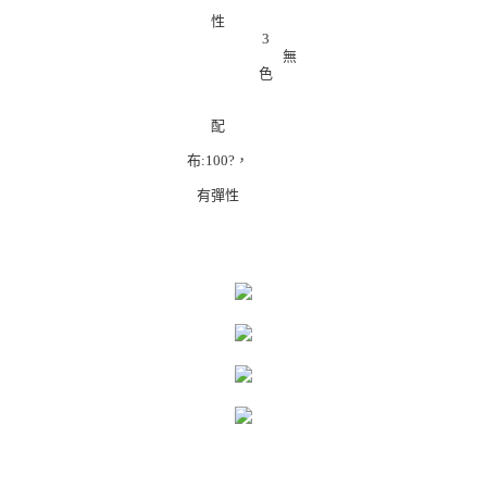
性
3
無
色
配
布:100?，
有彈性