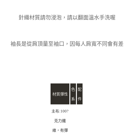
針織材質請勿浸泡，請以翻面溫水手洗喔
袖長是從肩頂量至袖口，因每人肩寬不同會有差
色
配
材質彈性
系
件
主布:100?
克力纖
維，有彈