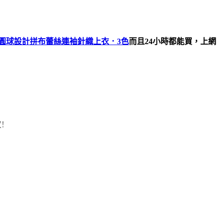
立體圓球設計拼布蕾絲連袖針織上衣．3色
而且24小時都能買，上網
!