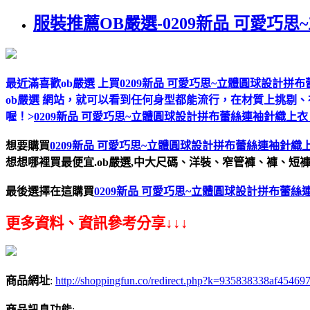
服裝推薦OB嚴選-0209新品 可愛巧
最近滿喜歡ob嚴選 上買
0209新品 可愛巧思~立體圓球設計拼
ob嚴選 網站，就可以看到任何身型都能流行，在材質上挑剔
喔！>
0209新品 可愛巧思~立體圓球設計拼布蕾絲連袖針織上衣
想要購買
0209新品 可愛巧思~立體圓球設計拼布蕾絲連袖針織
想想哪裡買最便宜.ob嚴選,中大尺碼、洋裝、窄管褲、褲、短
最後選擇在這購買
0209新品 可愛巧思~立體圓球設計拼布蕾絲
更多資料、資訊參考分享↓↓↓
商品網址
:
http://shoppingfun.co/redirect.php?k=935838338af4
商品訊息功能
: