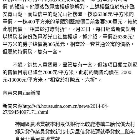
價"的短信。他隨後致電售樓處瞭解到，上述樓盤位於杭州臨
安青山湖，而短信中的湖光山社樓盤，按照6388元/平方米的
單價，一棟400平方米的單體別墅總價目前隻要300萬元，較於
此前售價，"相當於打瞭對折"。 4月23日，每日經濟新聞記者
以購房者身份致電湖光山社售樓處，據介紹，單價為6388元/
平方米的房子總價為305萬元，相當於一套普通公寓的價格，
但屬於特價房，隻有一套。
不過，銷售人員透露，盡管隻有一套，但該項目獨立別墅
的售價目前已降至7000元/平方米，此前的銷售均價在12000
元-13000元/平方米，"相當於打瞭五、六折"。
內容來自sina新聞
新聞來源http://wh.house.sina.com.cn/news/2014-04-
27/09454097171.shtml
神岡區農地貸款率利最低銀行比較鹿港鎮二胎代償大村
鄉房貸作業員貸款新北市房屋信貸花蓮就學貸款二胎年
息台北房屋農地貸款