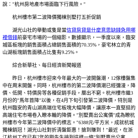
說："杭州房地產市場面臨下行風險。"
杭州樓市第二波降價獨棟別墅打五折促銷
湖光山社的舉動或隻是當
信貸房貸是什麼意思缺錢急用哪
裡借錢
前豪宅市場的一個縮影。數據顯示，一季度以來，臨安
城區板塊的銷售面積占總銷售面積的70.35%，豪宅林立的青
山湖板塊銷售面積占比隻有9.25%。
綜合新華社、每日經濟新聞報道
昨日，杭州樓市迎來今年最大的一波開盤潮，12傢樓盤集
中在周末開盤。同時，杭州樓市的第二波降價潮已經彌漫，降
價、低開、特價房等各種促銷手段，層出不窮。杭州樓市繼3
月份的"馬年首降"以後，在4月下旬引發第二波降價，特別是
杭州臨安的青山湖高端住宅板塊大幅降價，讓原本一直堅挺的
高端住宅市場卷入瞭本輪的降價。"別墅賣出公寓價"成為瞭杭
州樓市今年第二波降價中的標志。"6388元/平方米，成就杭城
獨棟銷冠！湖光山社對折清盤鉅惠！搶到賺到！"最近，在浙
江杭州工作已有7年的劉先生接到這樣一條"別墅賣出公寓