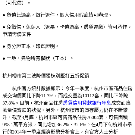
（可代償）。
● 負債比過高，銀行退件，個人信用瑕疵皆可辦理。
● 免徵信，免保人（退票，卡債過高，房貸遲繳）皆可承作。
申請需備文件
● 身分證正本，印鑑證明。
● 土地，建物所有權狀（正本）。
杭州樓市第二波降價獨棟別墅打五折促銷
杭州官方統計數據顯示：今年一季度，杭州市區商品住房
成交均價同比下降11.3%，而成交量為10112套，同比下降瞭
37.8%。目前，杭州商品住房
房貸信用貸款銀行年息
成交面臨
著量價齊跌的狀況。另外，杭州樓市的庫存壓力仍在不斷攀
升，截至3月底，杭州市區可售商品住房76004套，可售面積
998.1萬平方米，同比增加36.2%、32.6%。在4月下旬杭州市舉
行的2014年一季度經濟形勢分析會上，有官方人士分析